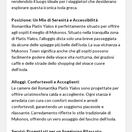
rendendolo il luogo ideale per i viaggiatori che desiderano
esplorare questa iconica isola greca.
Posizione: Un Mix di Serenità e Accessibilità
Romantika Platis Yialos è perfettamente situato per offrire
agli ospiti il meglio di Mykonos. Situato nella tranquilla zona
di Platis Yialos, l’alloggio dista solo una breve passeggiata
da alcune delle spiagge più belle dell’isola. La sua vicinanza a
Mykonos Town significa anche che gli ospiti possono
facilmente godere della vivace vita notturna, dei graziosi
caffè e delle strade dello shopping del vivace cuore
dell’isola.
Alloggi: Confortevoli e Accoglienti
Le camere del Romantika Platis Yialos sono progettate per
offrire un’atmosfera calda e accogliente. Ogni stanza è
arredata con cura con comfort moderni e arredi
confortevoli, garantendo un soggiorno piacevole e
rilassante. L’arredamento riflette lo stile tradizionale di
Mykonos, offrendo un vero assaggio del fascino dell’isola.
Servizi: Progettati per un Soggiorno Rilassato