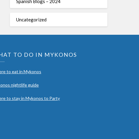
Spanish Blogs – 2024
Uncategorized
HAT TO DO IN MYKONOS
re to eat in Mykonos
onos nightlife guide
re to stay in Mykonos to Party