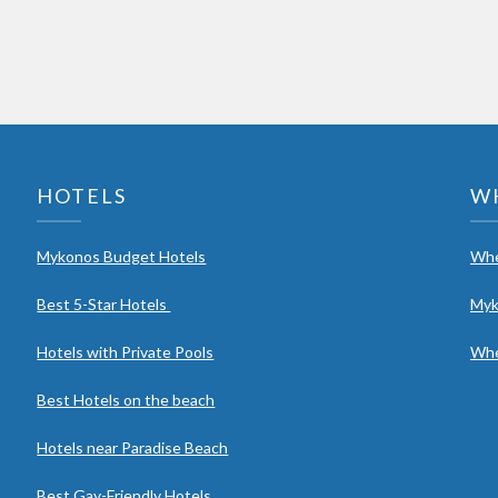
HOTELS
W
Mykonos Budget Hotels
Whe
Best 5-Star Hotels
Myk
Hotels with Private Pools
Whe
Best Hotels on the beach
Hotels near Paradise Beach
Best Gay-Friendly Hotels